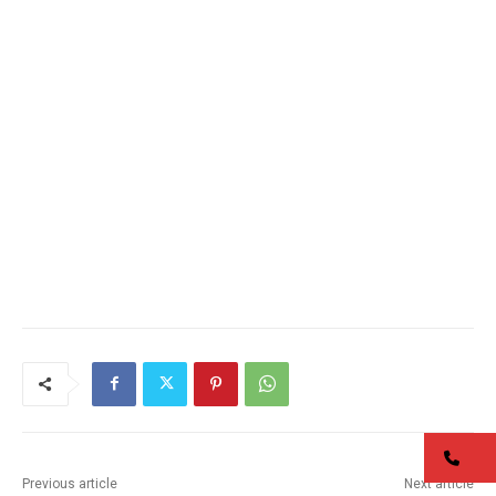
co
Previous article
Next article