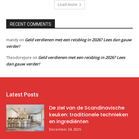
Load more
RECENT COMMENTS
Geld verdienen met een reisblog in 2026? Lees dan gauw
mandy
on
verder!
Geld verdienen met een reisblog in 2026? Lees
TheodoreJuire
on
dan gauw verder!
Latest Posts
De ziel van de Scandinavische
keuken: traditionele technieken
en ingrediënten
December 24, 2025