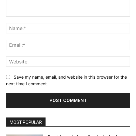
Comment:
Na
Ema
Web
Save my name, email, and website in this browser for the
next time I comment.
MOST POPULAR