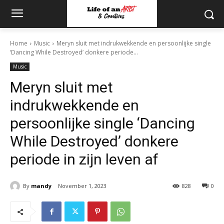
Home
Music
Meryn sluit met indrukwekkende en persoonlijke single
‘Dancing While Destroyed’ donkere periode...
Music
Meryn sluit met
indrukwekkende en
persoonlijke single ‘Dancing
While Destroyed’ donkere
periode in zijn leven af
By
mandy
November 1, 2023
828
0