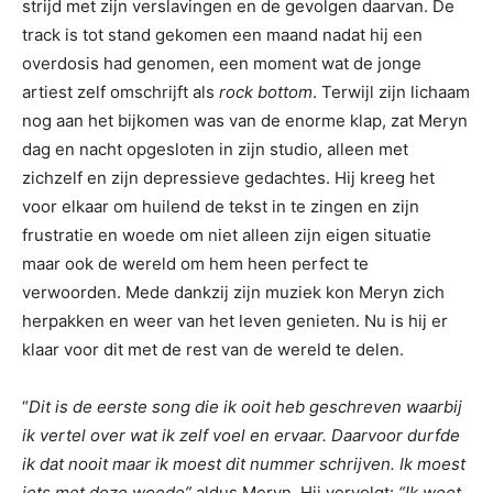
strijd met zijn verslavingen en de gevolgen daarvan. De
track is tot stand gekomen een maand nadat hij een
overdosis had genomen, een moment wat de jonge
artiest zelf omschrijft als
rock bottom
. Terwijl zijn lichaam
nog aan het bijkomen was van de enorme klap, zat Meryn
dag en nacht opgesloten in zijn studio, alleen met
zichzelf en zijn depressieve gedachtes. Hij kreeg het
voor elkaar om huilend de tekst in te zingen en zijn
frustratie en woede om niet alleen zijn eigen situatie
maar ook de wereld om hem heen perfect te
verwoorden. Mede dankzij zijn muziek kon Meryn zich
herpakken en weer van het leven genieten. Nu is hij er
klaar voor dit met de rest van de wereld te delen.
“
Dit is de eerste song die ik ooit heb geschreven waarbij
ik vertel over wat ik zelf voel en ervaar. Daarvoor durfde
ik dat nooit maar ik moest dit nummer schrijven. Ik moest
iets met deze woede”
aldus Meryn. Hij vervolgt:
“Ik weet