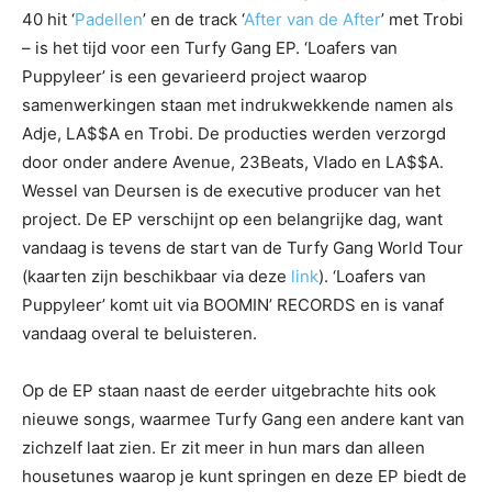
40 hit ‘
Padellen
’ en de track ‘
After van de After
’ met Trobi
– is het tijd voor een Turfy Gang EP. ‘Loafers van
Puppyleer’ is een gevarieerd project waarop
samenwerkingen staan met indrukwekkende namen als
Adje, LA$$A en Trobi. De producties werden verzorgd
door onder andere Avenue, 23Beats, Vlado en LA$$A.
Wessel van Deursen is de executive producer van het
project. De EP verschijnt op een belangrijke dag, want
vandaag is tevens de start van de Turfy Gang World Tour
(kaarten zijn beschikbaar via deze
link
). ‘Loafers van
Puppyleer’ komt uit via BOOMIN’ RECORDS en is vanaf
vandaag overal te beluisteren.
Op de EP staan naast de eerder uitgebrachte hits ook
nieuwe songs, waarmee Turfy Gang een andere kant van
zichzelf laat zien. Er zit meer in hun mars dan alleen
housetunes waarop je kunt springen en deze EP biedt de