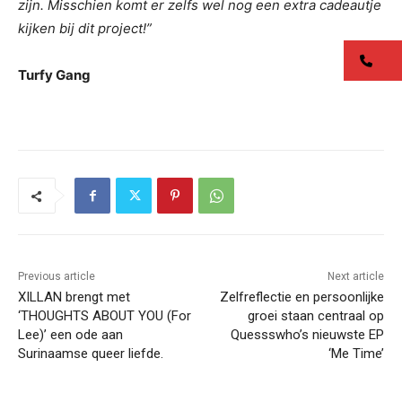
zijn. Misschien komt er zelfs wel nog een extra cadeautje
kijken bij dit project!”
co
Turfy Gang
Previous article
Next article
XILLAN brengt met
Zelfreflectie en persoonlijke
‘THOUGHTS ABOUT YOU (For
groei staan centraal op
Lee)’ een ode aan
Quessswho’s nieuwste EP
Surinaamse queer liefde.
‘Me Time’