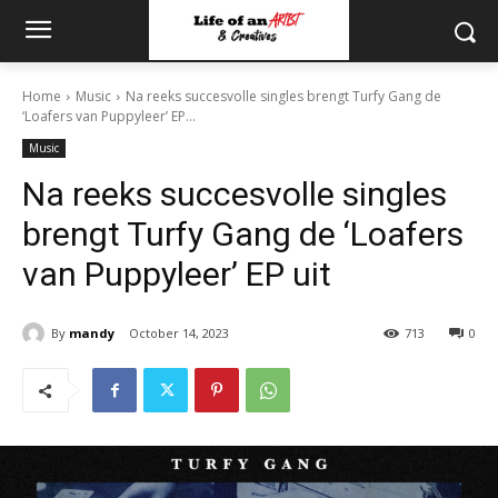
Home
Music
Na reeks succesvolle singles brengt Turfy Gang de
‘Loafers van Puppyleer’ EP...
Music
Na reeks succesvolle singles
brengt Turfy Gang de ‘Loafers
van Puppyleer’ EP uit
By
mandy
October 14, 2023
713
0