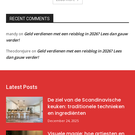
RECENT COMMENTS
Geld verdienen met een reisblog in 2026? Lees dan gauw
mandy
on
verder!
Geld verdienen met een reisblog in 2026? Lees
TheodoreJuire
on
dan gauw verder!
Latest Posts
De ziel van de Scandinavische
keuken: traditionele technieken
en ingrediënten
December 24, 2025
Visuele magie: hoe artiesten en