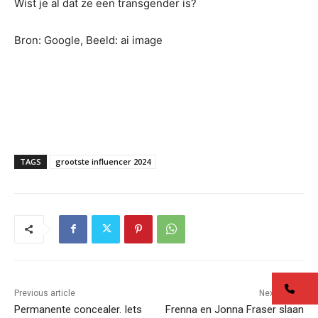
Wist je al dat ze een transgender is?
Bron: Google, Beeld: ai image
TAGS
grootste influencer 2024
co
Previous article
Next article
Permanente concealer. Iets
Frenna en Jonna Fraser slaan