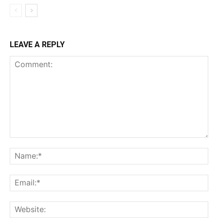
LEAVE A REPLY
Comment:
Na
Ema
Web