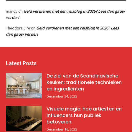
Geld verdienen met een reisblog in 2026? Lees dan gauw
mandy
on
verder!
Geld verdienen met een reisblog in 2026? Lees
TheodoreJuire
on
dan gauw verder!
Latest Posts
De ziel van de Scandinavische
keuken: traditionele technieken
en ingrediënten
December 24, 2025
Visuele magie: hoe artiesten en
influencers hun publiek
betoveren
December 16, 2025