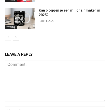
Kan bloggen je een miljonair maken in
2025?
June 4, 2022
Writing
LEAVE A REPLY
Comment:
Na