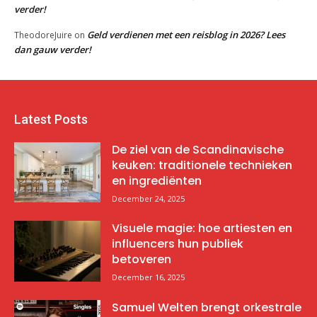
verder!
Geld verdienen met een reisblog in 2026? Lees
TheodoreJuire
on
dan gauw verder!
Latest Posts
De ziel van de Scandinavische
keuken: traditionele technieken
en ingrediënten
December 24, 2025
Visuele magie: hoe artiesten en
influencers hun publiek
betoveren
December 16, 2025
Samuel Welten brengt orkestrale