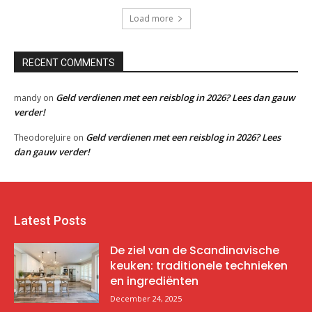
Load more
RECENT COMMENTS
Geld verdienen met een reisblog in 2026? Lees dan gauw
mandy
on
verder!
Geld verdienen met een reisblog in 2026? Lees
TheodoreJuire
on
dan gauw verder!
Latest Posts
De ziel van de Scandinavische
keuken: traditionele technieken
en ingrediënten
December 24, 2025