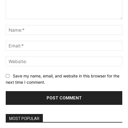
Comment:
Na
Ema
Web
Save my name, email, and website in this browser for the
next time I comment.
MOST POPULAR