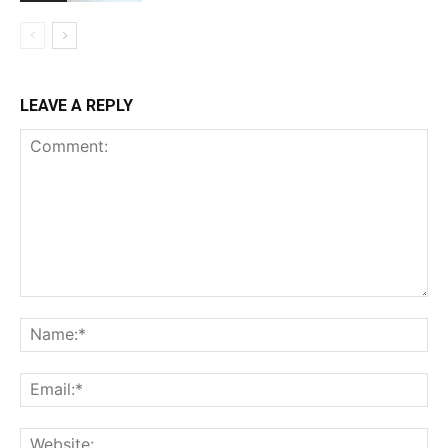
LEAVE A REPLY
Comment:
Na
Ema
Web