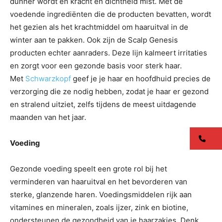
dunner wordt en kracht en dichtheid mist. Met de
voedende ingrediënten die de producten bevatten, wordt
het gezien als het krachtmiddel om haaruitval in de
winter aan te pakken. Ook zijn de Scalp Genesis
producten echter aanraders. Deze lijn kalmeert irritaties
en zorgt voor een gezonde basis voor sterk haar.
Met
Schwarzkopf
geef je je haar en hoofdhuid precies de
verzorging die ze nodig hebben, zodat je haar er gezond
en stralend uitziet, zelfs tijdens de meest uitdagende
maanden van het jaar.
co
Voeding
Gezonde voeding speelt een grote rol bij het
verminderen van haaruitval en het bevorderen van
sterke, glanzende haren. Voedingsmiddelen rijk aan
vitamines en mineralen, zoals ijzer, zink en biotine,
ondersteunen de gezondheid van je haarzakjes. Denk