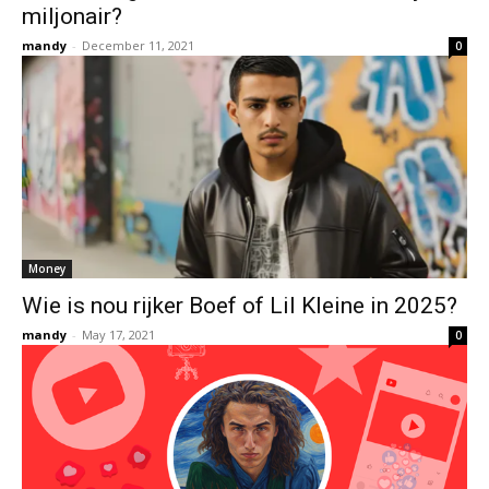
miljonair?
mandy
-
December 11, 2021
0
Money
Wie is nou rijker Boef of Lil Kleine in 2025?
mandy
-
May 17, 2021
0